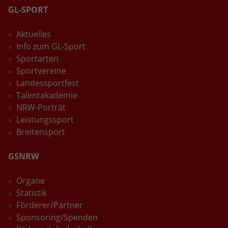
GL-SPORT
Laufzeit
2 Jahre
Aktuelles
Wird verwendet, um den Sitzungsstatus
Zweck
Info zum GL-Sport
zu erhalten.
Sportarten
Sportvereine
Landessportfest
Talentakademie
NRW-Porträt
Leistungssport
Breitensport
GSNRW
Organe
Statistik
Förderer/Partner
Sponsoring/Spenden