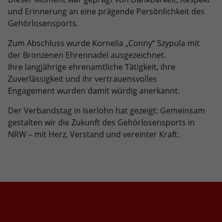
umfassen die Anzahl der Besucher, die
und Erinnerung an eine prägende Persönlichkeit des
Quelle, aus der sie stammen, und die
Gehörlosensports.
Seiten in anonymisierter Form.
Zum Abschluss wurde Kornelia „Conny“ Szypula mit
der Bronzenen Ehrennadel ausgezeichnet.
Name
_dc_gtm_UA-101278931-2
Ihre langjährige ehrenamtliche Tätigkeit, ihre
Zuverlässigkeit und ihr vertrauensvolles
Anbieter
Google Analytics
Engagement wurden damit würdig anerkannt.
Laufzeit
1 Minute
Der Verbandstag in Iserlohn hat gezeigt: Gemeinsam
Dieser Cookie identifiziert die Besucher
gestalten wir die Zukunft des Gehörlosensports in
nach Alter, Geschlecht oder Interessen
NRW – mit Herz, Verstand und vereinter Kraft.
Zweck
und nutzt dazu den DoubleClick des
Google Tag Manager, um die gezielte
Anzeigenplatzierung zu vereinfachen.
Name
_ga_08KRGV9B43
Anbieter
Google LLC