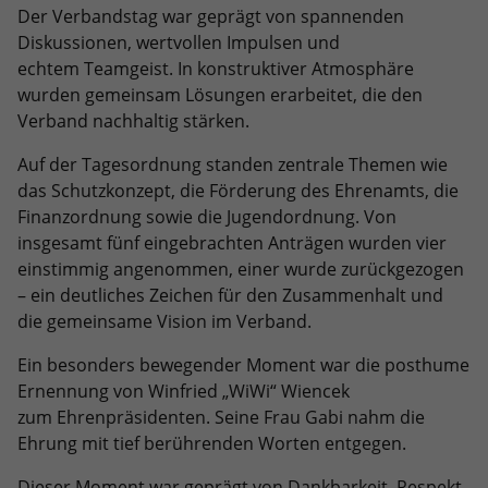
eines Benutzer-Logins die Session-ID.
Zweck
Der Verbandstag war geprägt von spannenden
Analysebericht der Website zu
Zweck
So kann der eingeloggte Benutzer
Diskussionen, wertvollen Impulsen und
verfolgen. Die Cookies speichern
wiedererkannt werden und es wird ihm
echtem Teamgeist. In konstruktiver Atmosphäre
Informationen anonym und weisen eine
Zugang zu geschützten Bereichen
wurden gemeinsam Lösungen erarbeitet, die den
randoly generierte Nummer zu, um
gewährt.
eindeutige Besucher zu identifizieren.
Verband nachhaltig stärken.
Auf der Tagesordnung standen zentrale Themen wie
Name
_gid
das Schutzkonzept, die Förderung des Ehrenamts, die
Finanzordnung sowie die Jugendordnung. Von
Anbieter
Google Analytics
insgesamt fünf eingebrachten Anträgen wurden vier
einstimmig angenommen, einer wurde zurückgezogen
Laufzeit
1 Tag
– ein deutliches Zeichen für den Zusammenhalt und
die gemeinsame Vision im Verband.
Dieses Cookie wird von Google Analytics
installiert. Das Cookie wird verwendet,
Ein besonders bewegender Moment war die posthume
um Informationen darüber zu
Ernennung von Winfried „WiWi“ Wiencek
speichern, wie Besucher eine Website
zum Ehrenpräsidenten. Seine Frau Gabi nahm die
nutzen, und hilft bei der Erstellung
Zweck
Ehrung mit tief berührenden Worten entgegen.
eines Analyseberichts darüber, wie es
der Website geht. Die erhobenen Daten
Dieser Moment war geprägt von Dankbarkeit, Respekt