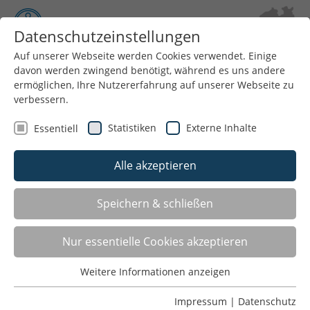
Datenschutzeinstellungen
Auf unserer Webseite werden Cookies verwendet. Einige
davon werden zwingend benötigt, während es uns andere
Menü
ermöglichen, Ihre Nutzererfahrung auf unserer Webseite zu
verbessern.
Statistiken
Externe Inhalte
Essentiell
Alle akzeptieren
Speichern & schließen
Nur essentielle Cookies akzeptieren
Verbandstag 2025: Verantwortung
Weitere Informationen anzeigen
Essentiell
übernehmen, Ehrenamt leben
Essentielle Cookies werden für grundlegende Funktionen
Impressum
|
Datenschutz