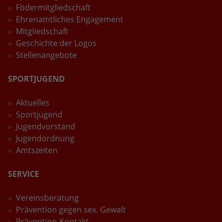
Födermitgliedschaft
Laufzeit
2 Jahre
Ehrenamtliches Engagement
Mitgliedschaft
Wird verwendet, um den Sitzungsstatus
Geschichte der Logos
Zweck
zu erhalten.
Stellenangebote
SPORTJUGEND
Aktuelles
Sportjugend
Jugendvorstand
Jugendordnung
Amtszeiten
SERVICE
Vereinsberatung
Prävention gegen sex. Gewalt
Prävention-Kontakt