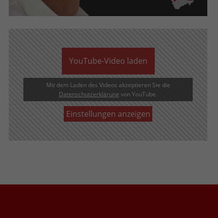
eines Benutzer-Logins die Session-ID.
Zweck
Analysebericht der Website zu
Zweck
So kann der eingeloggte Benutzer
verfolgen. Die Cookies speichern
wiedererkannt werden und es wird ihm
Informationen anonym und weisen eine
Zugang zu geschützten Bereichen
randoly generierte Nummer zu, um
gewährt.
eindeutige Besucher zu identifizieren.
YouTube-Video laden
Name
_gid
Mit dem Laden des Videos akzeptieren Sie die
Datenschutzerklärung
von YouTube.
Anbieter
Google Analytics
Einstellungen anzeigen
Laufzeit
1 Tag
Dieses Cookie wird von Google Analytics
installiert. Das Cookie wird verwendet,
um Informationen darüber zu
speichern, wie Besucher eine Website
nutzen, und hilft bei der Erstellung
Zweck
eines Analyseberichts darüber, wie es
der Website geht. Die erhobenen Daten