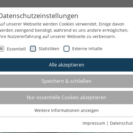
T
GSNRW
SPORTJUGEND
SERVICE
T
Datenschutzeinstellungen
Auf unserer Webseite werden Cookies verwendet. Einige davon
werden zwingend benötigt, während es uns andere ermöglichen,
Ihre Nutzererfahrung auf unserer Webseite zu verbessern.
Statistiken
Externe Inhalte
Essentiell
Alle akzeptieren
Speichern & schließen
Nur essentielle Cookies akzeptieren
Weitere Informationen anzeigen
Essentiell
Essentielle Cookies werden für grundlegende Funktionen der
Impressum
|
Datenschut
Webseite benötigt. Dadurch ist gewährleistet, dass die Webseite