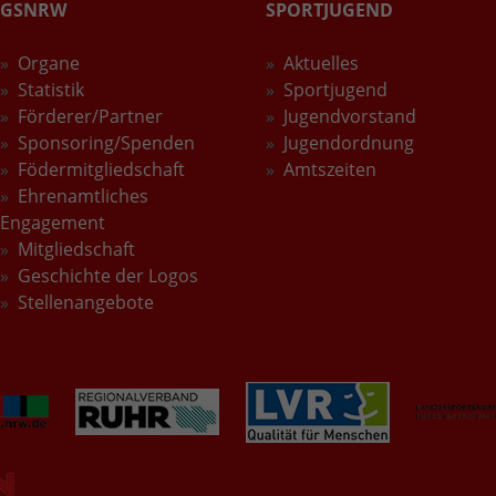
GSNRW
SPORTJUGEND
Wird verwendet, um den Sitzungsstatus zu
Zweck
erhalten.
Organe
Aktuelles
Statistik
Sportjugend
Förderer/Partner
Jugendvorstand
Sponsoring/Spenden
Jugendordnung
Födermitgliedschaft
Amtszeiten
Ehrenamtliches
Engagement
Mitgliedschaft
Geschichte der Logos
Stellenangebote