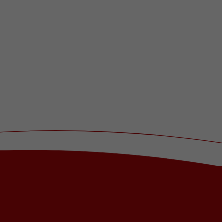
Name
_dc_gtm_UA-101278931-2
Anbieter
Google Analytics
Laufzeit
1 Minute
Dieser Cookie identifiziert die Besucher nach
Alter, Geschlecht oder Interessen und nutzt
Zweck
dazu den DoubleClick des Google Tag
Manager, um die gezielte
Anzeigenplatzierung zu vereinfachen.
Name
_ga_08KRGV9B43
Anbieter
Google LLC
Laufzeit
2 Jahre