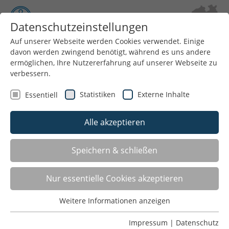
Datenschutzeinstellungen
Auf unserer Webseite werden Cookies verwendet. Einige
davon werden zwingend benötigt, während es uns andere
Menü
ermöglichen, Ihre Nutzererfahrung auf unserer Webseite zu
verbessern.
Statistiken
Externe Inhalte
Essentiell
Alle akzeptieren
Speichern & schließen
Nur essentielle Cookies akzeptieren
GSV AACHEN
Weitere Informationen anzeigen
Essentiell
Essentielle Cookies werden für grundlegende Funktionen
Impressum
|
Datenschutz
GSV BIELEFELD