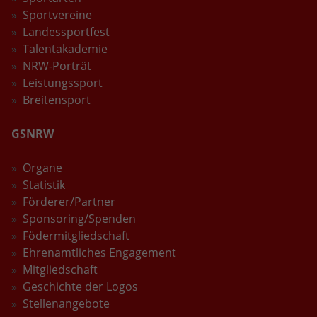
Sportvereine
Laufzeit
2 Jahre
Landessportfest
Talentakademie
Wird verwendet, um den Sitzungsstatus
Zweck
NRW-Porträt
zu erhalten.
Leistungssport
Breitensport
GSNRW
Organe
Statistik
Förderer/Partner
Sponsoring/Spenden
Födermitgliedschaft
Ehrenamtliches Engagement
Mitgliedschaft
Geschichte der Logos
Stellenangebote