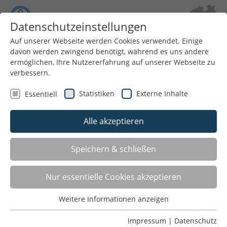
Datenschutzeinstellungen
Auf unserer Webseite werden Cookies verwendet. Einige
davon werden zwingend benötigt, während es uns andere
Menü
ermöglichen, Ihre Nutzererfahrung auf unserer Webseite zu
verbessern.
Statistiken
Externe Inhalte
Essentiell
Alle akzeptieren
Speichern & schließen
Nur essentielle Cookies akzeptieren
GSNRW-Beachvolleyball-Camp
Weitere Informationen anzeigen
Essentiell
01.06.2026
Essentielle Cookies werden für grundlegende Funktionen
Impressum
|
Datenschutz