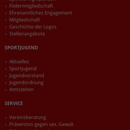
Födermitgliedschaft
Laufzeit
2 Jahre
Ehrenamtliches Engagement
Mitgliedschaft
Wird verwendet, um den Sitzungsstatus
Zweck
Geschichte der Logos
zu erhalten.
Stellenangebote
SPORTJUGEND
Aktuelles
Sportjugend
Jugendvorstand
Jugendordnung
Amtszeiten
SERVICE
Vereinsberatung
Prävention gegen sex. Gewalt