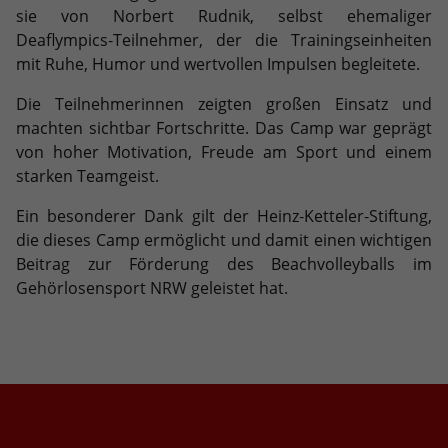
eines Benutzer-Logins die Session-ID.
Zweck
sie von Norbert Rudnik, selbst ehemaliger
Analysebericht der Website zu
Zweck
So kann der eingeloggte Benutzer
Deaflympics‑Teilnehmer, der die Trainingseinheiten
verfolgen. Die Cookies speichern
wiedererkannt werden und es wird ihm
mit Ruhe, Humor und wertvollen Impulsen begleitete.
Informationen anonym und weisen eine
Zugang zu geschützten Bereichen
randoly generierte Nummer zu, um
gewährt.
Die Teilnehmerinnen zeigten großen Einsatz und
eindeutige Besucher zu identifizieren.
machten sichtbar Fortschritte. Das Camp war geprägt
von hoher Motivation, Freude am Sport und einem
Name
_gid
starken Teamgeist.
Ein besonderer Dank gilt der Heinz‑Ketteler‑Stiftung,
Anbieter
Google Analytics
die dieses Camp ermöglicht und damit einen wichtigen
Laufzeit
1 Tag
Beitrag zur Förderung des Beachvolleyballs im
Gehörlosensport NRW geleistet hat.
Dieses Cookie wird von Google Analytics
installiert. Das Cookie wird verwendet,
um Informationen darüber zu
speichern, wie Besucher eine Website
nutzen, und hilft bei der Erstellung
Zweck
eines Analyseberichts darüber, wie es
der Website geht. Die erhobenen Daten