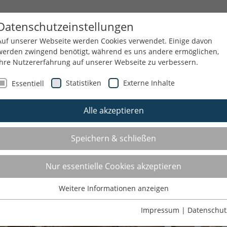
T
GSNRW
SPORTJUGEND
SERVICE
T
Datenschutzeinstellungen
Auf unserer Webseite werden Cookies verwendet. Einige davon
werden zwingend benötigt, während es uns andere ermöglichen,
Ihre Nutzererfahrung auf unserer Webseite zu verbessern.
Statistiken
Externe Inhalte
Essentiell
Alle akzeptieren
Speichern & schließen
Nur essentielle Cookies akzeptieren
Weitere Informationen anzeigen
Essentiell
Essentielle Cookies werden für grundlegende Funktionen der
Impressum
|
Datenschut
Webseite benötigt. Dadurch ist gewährleistet, dass die Webseite