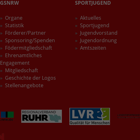
GSNRW
SPORTJUGEND
Wird verwendet, um den Sitzungsstatus zu
Zweck
erhalten.
Organe
Aktuelles
Statistik
Sportjugend
Förderer/Partner
Jugendvorstand
Sponsoring/Spenden
Jugendordnung
Födermitgliedschaft
Amtszeiten
Ehrenamtliches
Engagement
Mitgliedschaft
Geschichte der Logos
Stellenangebote