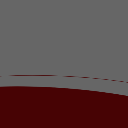
Name
_dc_gtm_UA-101278931-2
Anbieter
Google Analytics
Laufzeit
1 Minute
Dieser Cookie identifiziert die Besucher nach
Alter, Geschlecht oder Interessen und nutzt
Zweck
dazu den DoubleClick des Google Tag
Manager, um die gezielte
Anzeigenplatzierung zu vereinfachen.
Name
_ga_08KRGV9B43
Anbieter
Google LLC
Laufzeit
2 Jahre