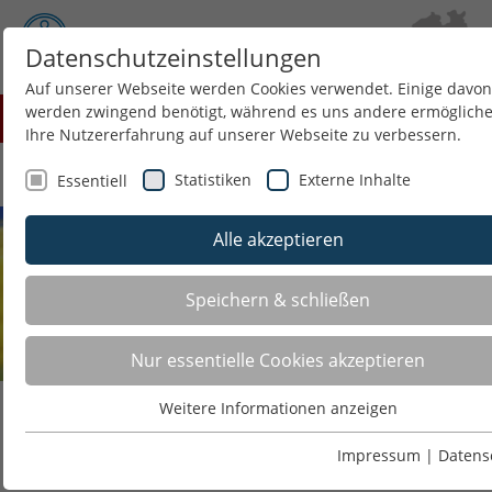
Datenschutzeinstellungen
Auf unserer Webseite werden Cookies verwendet. Einige davon
werden zwingend benötigt, während es uns andere ermögliche
Menü
Ihre Nutzererfahrung auf unserer Webseite zu verbessern.
Statistiken
Externe Inhalte
Essentiell
Alle akzeptieren
Speichern & schließen
Nur essentielle Cookies akzeptieren
Weitere Informationen anzeigen
Motorsport-Spartenleitung der Deutsche
Essentiell
Gehörlosen-Sportverband e.V.
Essentielle Cookies werden für grundlegende Funktionen der
Impressum
|
Datens
Webseite benötigt. Dadurch ist gewährleistet, dass die Webse