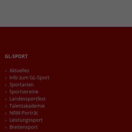
und es wird ihm Zugang zu geschützten
Informationen anonym und weisen eine
Bereichen gewährt.
randoly generierte Nummer zu, um
eindeutige Besucher zu identifizieren.
Name
_gid
Anbieter
Google Analytics
GL-SPORT
Laufzeit
1 Tag
Aktuelles
Dieses Cookie wird von Google Analytics
Info zum GL-Sport
installiert. Das Cookie wird verwendet, um
Sportarten
Informationen darüber zu speichern, wie
Sportvereine
Besucher eine Website nutzen, und hilft be
Landessportfest
Zweck
der Erstellung eines Analyseberichts darüb
Talentakademie
wie es der Website geht. Die erhobenen
NRW-Porträt
Daten umfassen die Anzahl der Besucher, d
Leistungssport
Quelle, aus der sie stammen, und die Seite
Breitensport
in anonymisierter Form.