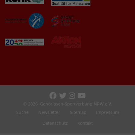
© 2026
Gehörlosen-Sportverband NRW e.V.
Suche
Newsletter
Sitemap
Impressum
Datenschutz
Kontakt