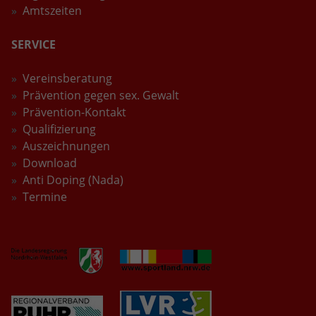
Wird verwendet, um den Sitzungsstatus zu
Amtszeiten
Zweck
erhalten.
SERVICE
Vereinsberatung
Prävention gegen sex. Gewalt
Prävention-Kontakt
Qualifizierung
Auszeichnungen
Download
Anti Doping (Nada)
Termine