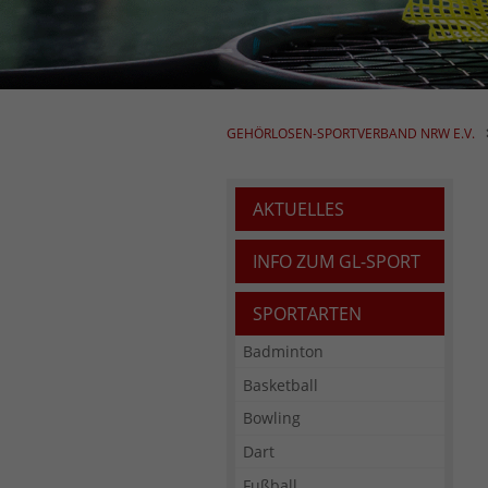
GEHÖRLOSEN-SPORTVERBAND NRW E.V.
AKTUELLES
INFO ZUM GL-SPORT
SPORTARTEN
Badminton
Basketball
Bowling
Dart
Fußball