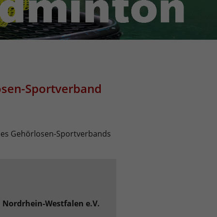
osen-Sportverband
 des Gehörlosen-Sportverbands
 Nordrhein-Westfalen e.V.