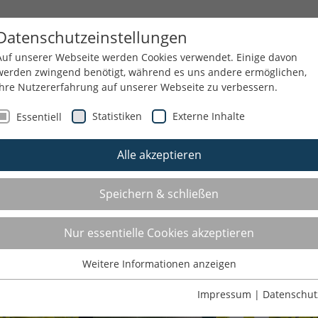
T
GSNRW
SPORTJUGEND
SERVICE
T
Datenschutzeinstellungen
Auf unserer Webseite werden Cookies verwendet. Einige davon
werden zwingend benötigt, während es uns andere ermöglichen,
Ihre Nutzererfahrung auf unserer Webseite zu verbessern.
Statistiken
Externe Inhalte
Essentiell
Alle akzeptieren
Speichern & schließen
Nur essentielle Cookies akzeptieren
Weitere Informationen anzeigen
Essentiell
Essentielle Cookies werden für grundlegende Funktionen der
Impressum
|
Datenschut
Webseite benötigt. Dadurch ist gewährleistet, dass die Webseite