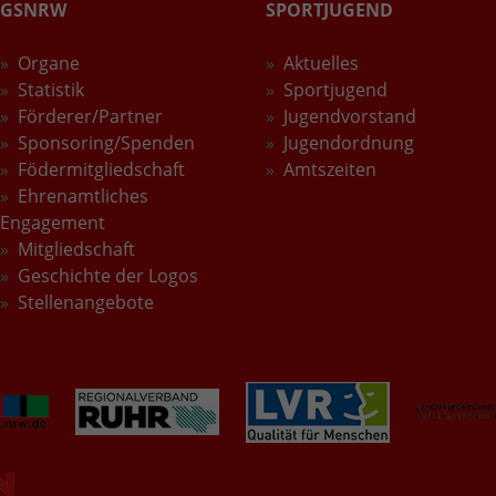
GSNRW
SPORTJUGEND
Wird verwendet, um den Sitzungsstatus zu
Zweck
erhalten.
Organe
Aktuelles
Statistik
Sportjugend
Förderer/Partner
Jugendvorstand
Sponsoring/Spenden
Jugendordnung
Födermitgliedschaft
Amtszeiten
Ehrenamtliches
Engagement
Mitgliedschaft
Geschichte der Logos
Stellenangebote