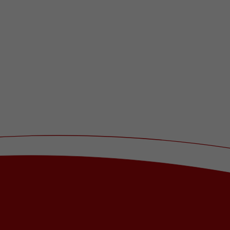
Name
_dc_gtm_UA-101278931-2
Anbieter
Google Analytics
Laufzeit
1 Minute
Dieser Cookie identifiziert die Besucher nach
Alter, Geschlecht oder Interessen und nutzt
Zweck
dazu den DoubleClick des Google Tag
Manager, um die gezielte
Anzeigenplatzierung zu vereinfachen.
Name
_ga_08KRGV9B43
Anbieter
Google LLC
Laufzeit
2 Jahre